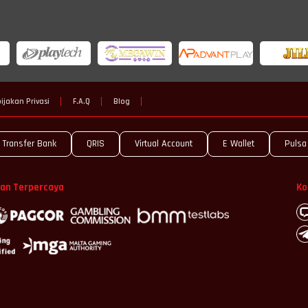
ijakan Privasi
F.A.Q
Blog
Transfer Bank
QRIS
Virtual Account
E Wallet
Pulsa
an Terpercaya
Ko