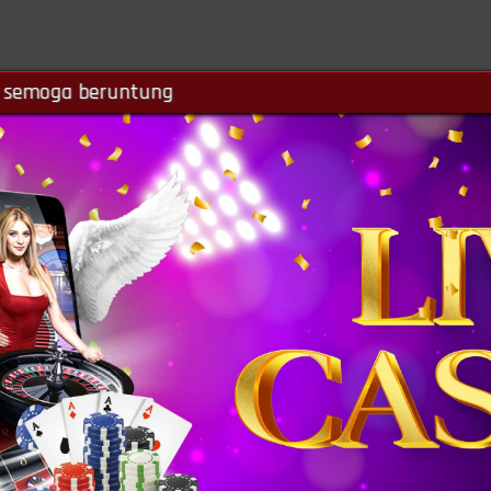
Inggris
(EN)
China
(ZH)
moga beruntung
Cambodia
(KM)
Indonesia
(ID)
Thailand
(TH)
Vietnam
(VI)