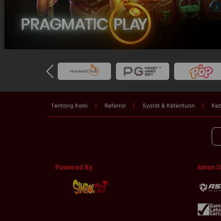
Tentang Kami
Referral
Syarat & Ketentuan
Keb
Powered By
Aman D