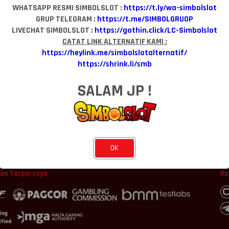
WHATSAPP RESMI SIMBOLSLOT :
https://t.ly/wa-simbolslot
GRUP TELEGRAM :
https://t.me/SIMBOLGRUOP
LIVECHAT SIMBOLSLOT :
https://gothin.click/LC-Simbolslot
CATAT LINK ALTERNATIF KAMI :
https://heylink.me/simbolslotalternatif/
BONUS TURNOVER BULANAN
Bonus New Member 100 %
CASHBACK 100 %
https://shrink.li/smb
Periode Promo :
Periode Promo :
Periode Promo :
30 June 2025 - 03 December 2030
31 December 2024 - 01 January 2027
01 July 2021 - 08 June 2077
SALAM JP !
ijakan Privasi
F.A.Q
Blog
Transfer Bank
QRIS
Virtual Account
E Wallet
Pulsa
OK
an Terpercaya
Ko