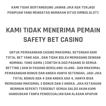
KAMI TIDAK BERTANGGUNG JAWAB JIKA ADA TERJADI
PENIPUAN YANG MENGATAS NAMAKAN SITUS SIMBOLSLOT!!
KAMI TIDAK MENERIMA PEMAIN
SAFETY BET CASINO
UNTUK PEMASANGAN CASINO MAKSIMAL SETENGAH DARI
TOTAL BET YANG ADA , DAN TIDAK BOLEH MEMASANG DENGAN
NOMINAL YANG SAMA ( CONTOH 8.000 PASANG DI SEMUA
BETTING ) DAN DI PASANG BERULANG-ULANG . DAN MAKSIMAL
PEMASANGAN BONUS DAN ANGKA HANYA SETENGAH, JADI JIKA
TOTAL BONUS ADA 4 DAN ANGKA ADA 4, HANYA BISA
MEMASANG MAKSIMAL 2 BONUS DAN 2 ANGKA. JIKA KETAHUAN
BERMAIN SEPERTI TERSEBUT SEMUA SALDO AKAN KAMI
HANGUSKAN TANPA PENGECUALIAN DAN ALASAN APAPUN