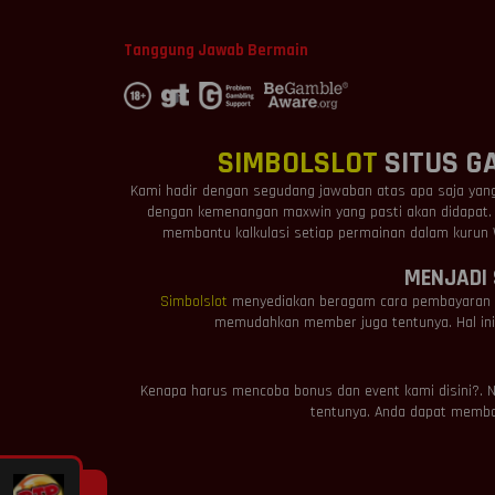
Tanggung Jawab Bermain
SIMBOLSLOT
SITUS G
Kami hadir dengan segudang jawaban atas apa saja yan
dengan kemenangan maxwin yang pasti akan didapat.
membantu kalkulasi setiap permainan dalam kurun
MENJADI 
Simbolslot
menyediakan beragam cara pembayaran da
memudahkan member juga tentunya. Hal in
Kenapa harus mencoba bonus dan event kami disini?. N
tentunya. Anda dapat membac