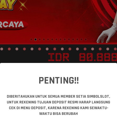
IDR
80.888
PENTING!!
GAMES
DIBERITAHUKAN UNTUK SEMUA MEMBER SETIA SIMBOLSLOT,
UNTUK REKENING TUJUAN DEPOSIT RESMI HARAP LANGSUNG
CEK DI MENU DEPOSIT, KARENA REKENING KAMI SEWAKTU-
WAKTU BISA BERUBAH