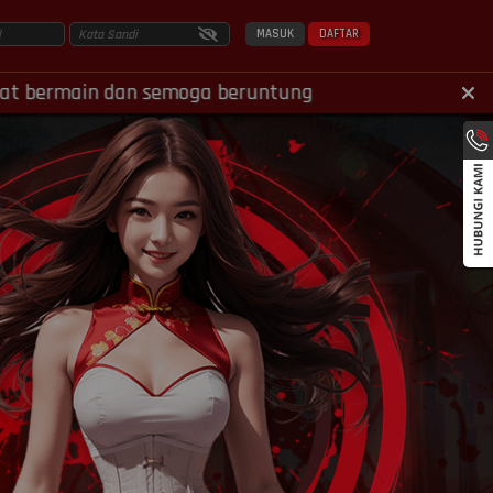
MASUK
DAFTAR
in dan semoga beruntung