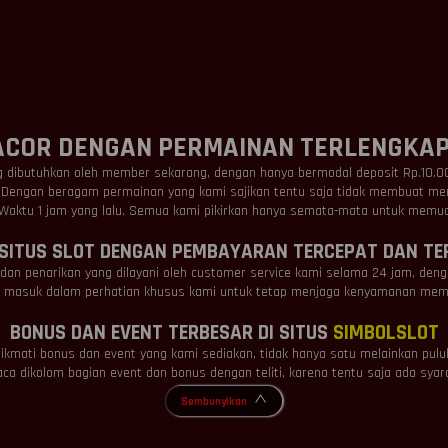
ACOR DENGAN PERMAINAN TERLENGKAP
g dibutuhkan oleh member sekarang, dengan hanya bermodal deposit Rp.10.0
 Dengan beragam permainan yang kami sajikan tentu saja tidak membuat mem
 Waktu 1 jam yang lalu. Semua kami pikirkan hanya semata-mata untuk memu
SITUS SLOT DENGAN PEMBAYARAN TERCEPAT DAN T
n penarikan yang dilayani oleh customer service kami selama 24 jam, den
i masuk dalam perhatian khusus kami untuk tetap menjaga kenyamanan memb
BONUS DAN EVENT TERBESAR DI SITUS
SIMBOLSLOT
ikmati bonus dan event yang kami sediakan, tidak hanya satu melainkan pul
a dikolom bagian event dan bonus dengan teliti, karena tentu saja ada syar
Sembunyikan