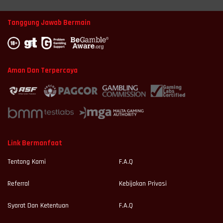
Tanggung Jawab Bermain
Aman Dan Terpercaya
Link Bermanfaat
Tentang Kami
F.A.Q
Referral
Kebijakan Privasi
Syarat Dan Ketentuan
F.A.Q